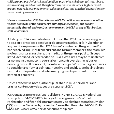
cultic groups, psychological manipulation, psychological abuse, spiritual abuse,
brainwashing, mind control, thought reform, abusive churches, high-demand
groups, new religious movements, exit counseling, and practical suggestions for
those needing assistance.
Views expressed on ICSA Websites or in ICSA's publications or events or other
venues are those of the document's author(s) or speaker(s) and are not
necessarily shared, endorsed, or recommended by ICSA or any of its directors,
staff, or advisers.
A listing on ICSA's web site does not mean that ICSA perceives any group
to be a cult, practices coercive or destructive tactics, or is in violation of
any law. It simply means that ICSA has information on the group and/or
has received inquiries from current and former members, their families,
professionals, researchers, the media, or the general public. Groups
listed, described, or referred to on ICSA's Web sites may be mainstream
or nonmainstream, controversial or noncontroversial, religious or
nonreligious, cult or not cult, harmful or benign. We encourage inquirers
to consider a variety of opinions, negative and positive, so that inquirers
can make independent and informed judgments pertinent to their
particular concerns.
Unless otherwise noted, articles published in ICSA periodicals and
original content on web pages are copyright ICSA.
ICSA engages no professional solicitors. FL No. SC-07158; Federal tax-
exempt No.: 04-2667-828. A copy of this organization’s official
registration and financial information may be obtained from the Division
of Consumer Services by calling toll free within the state. 1-800-HELP-
FLA (435-7352). www.floridaconsumerhelp.com.